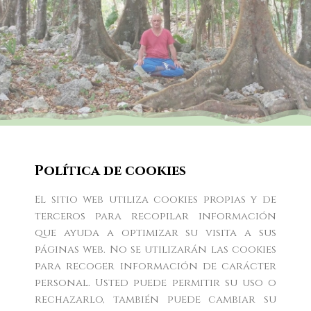
Lobsang Zopa
Política de cookies
El sitio web utiliza cookies propias y de
Inicio
Sobre mi
Eventos
Desde el corazón
terceros para recopilar información
que ayuda a optimizar su visita a sus
La Meditación
Prensa
páginas web. No se utilizarán las cookies
para recoger información de carácter
personal. Usted puede permitir su uso o
rechazarlo, también puede cambiar su